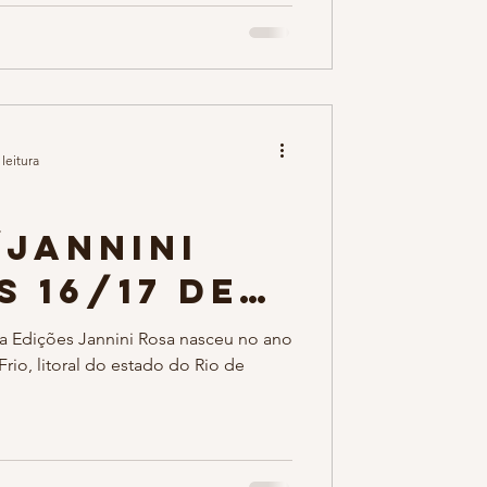
leitura
a
/Jannini
s 16/17 de
o V
a Edições Jannini Rosa nasceu no ano
rio, litoral do estado do Rio de
 2018 da
sil
nstein