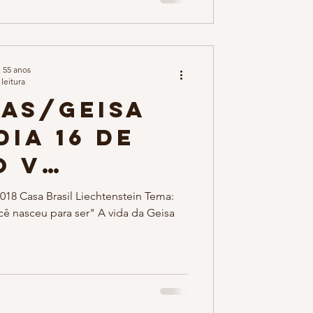
, 55 anos
leitura
NAS/Geisa
ia 16 de
o V
 2018 da
8 Casa Brasil Liechtenstein Tema:
 nasceu para ser" A vida da Geisa
sil
nstein