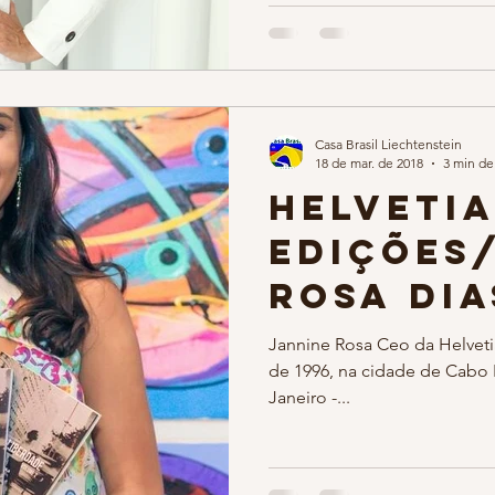
Casa Brasil Liechtenstein
18 de mar. de 2018
3 min de 
Helveti
Edições
Rosa dia
Junho n
Jannine Rosa Ceo da Helveti
de 1996, na cidade de Cabo F
JUNIFEST
Janeiro -...
Casa Bra
Liechte