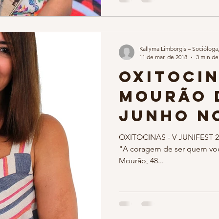
Kallyma Limborgis – Socióloga
11 de mar. de 2018
3 min de 
OXITOCI
Mourão d
Junho n
JUNIFEST
OXITOCINAS - V JUNIFEST 201
"A coragem de ser quem você
Casa Bra
Mourão, 48...
Liechte