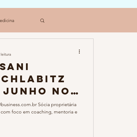
edicina
leitura
sani
Schlabitz
e Junho no
ST 2018 da
@business.com.br Sócia proprietária
g com foco em coaching, mentoria e
sil
nstein