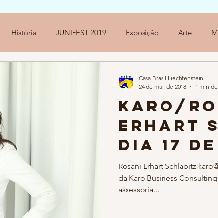
História
JUNIFEST 2019
Exposição
Arte
M
Casa Brasil Liechtenstein
24 de mar. de 2018
1 min de 
KARO/Ro
Erhart 
dia 17 d
V JUNIFE
Rosani Erhart Schlabitz karo
da Karo Business Consultin
Casa Bra
assessoria...
Liechte