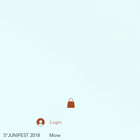
Login
5°JUNIFEST 2018
More