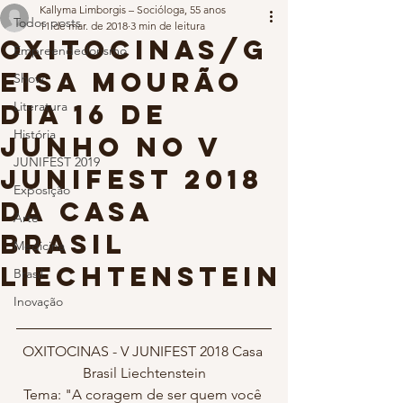
Kallyma Limborgis – Socióloga, 55 anos
Todos posts
11 de mar. de 2018
3 min de leitura
OXITOCINAS/G
Empreendedorismo
eisa Mourão
Show
dia 16 de
Literatura
História
Junho no V
JUNIFEST 2019
JUNIFEST 2018
Exposição
da Casa
Arte
Brasil
Medicina
Liechtenstein
Brasil
Inovação
OXITOCINAS - V JUNIFEST 2018 Casa 
Brasil Liechtenstein
Tema: "A coragem de ser quem você 