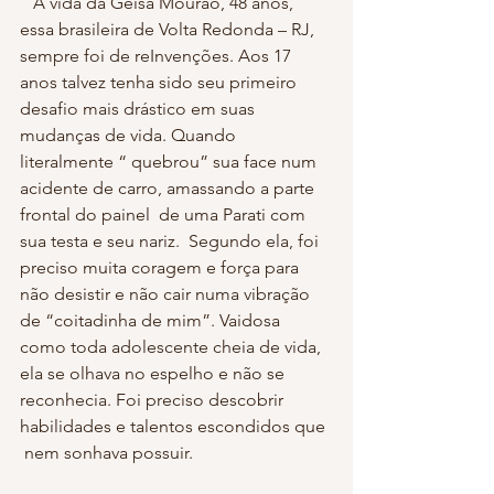
   A vida da Geisa Mourão, 48 anos, 
essa brasileira de Volta Redonda – RJ, 
sempre foi de reInvenções. Aos 17 
anos talvez tenha sido seu primeiro 
desafio mais drástico em suas 
mudanças de vida. Quando 
literalmente “ quebrou” sua face num 
acidente de carro, amassando a parte 
frontal do painel  de uma Parati com 
sua testa e seu nariz.  Segundo ela, foi 
preciso muita coragem e força para 
não desistir e não cair numa vibração 
de “coitadinha de mim”. Vaidosa 
como toda adolescente cheia de vida, 
ela se olhava no espelho e não se 
reconhecia. Foi preciso descobrir 
habilidades e talentos escondidos que 
 nem sonhava possuir.