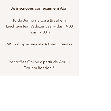
As inscrições começam em Abril
16 de Junho na Casa Brasil em 
Liechtenstein Vaduzer Saal – das 14:00 
h às 17:00 h
Workshop – para até 40 participantes
Inscrições Online à partir de Abril - 
Fiquem ligados!!!
Venha nos visitar: www.oxitocinas.com
Dúvidas, sugestões, escrever e-mail:
geisaoxitocinas@gmail.com e
whatsapp: +41 78 406 4274