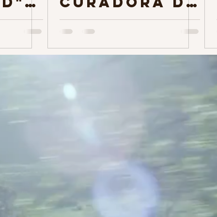
LD"
curadora de
 no
arte do
Destaque
Artnatic
stei
Internacion
al 2019 e
2020