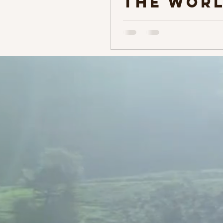
THE WOR
15 junho
Vaduzer
Saal -
Liechten
n