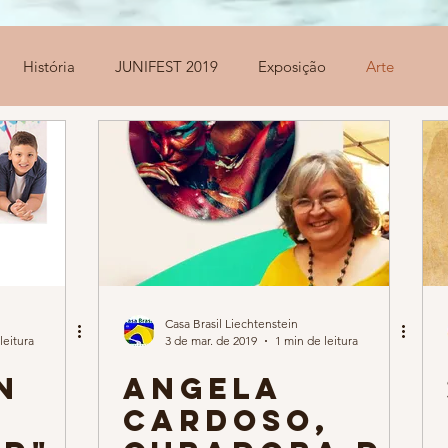
História
JUNIFEST 2019
Exposição
Arte
Casa Brasil Liechtenstein
leitura
3 de mar. de 2019
1 min de leitura
N
Angela
G
Cardoso,