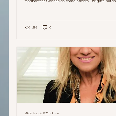
fascinantes? Conhecida como ativista "Brigitte Bardot 
296
0
28 de fev. de 2020
∙
1
min