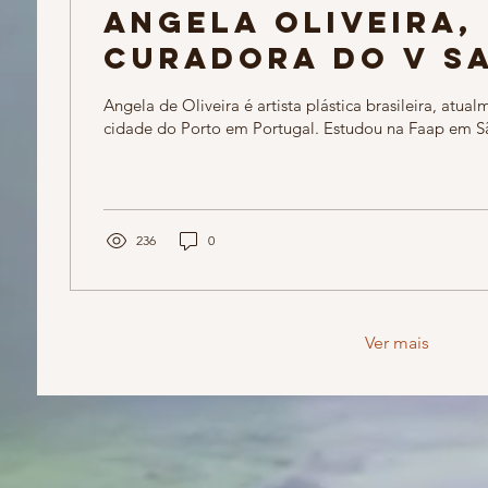
Angela Oliveira,
curadora do V S
Arte Brasileira 
Angela de Oliveira é artista plástica brasileira, atua
Liechtenstein
cidade do Porto em Portugal. Estudou na Faap em São
236
0
Ver mais