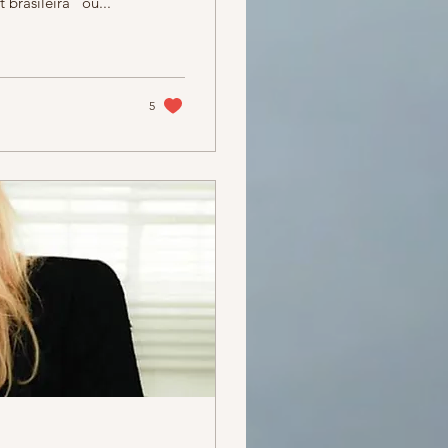
brasileira" ou...
5