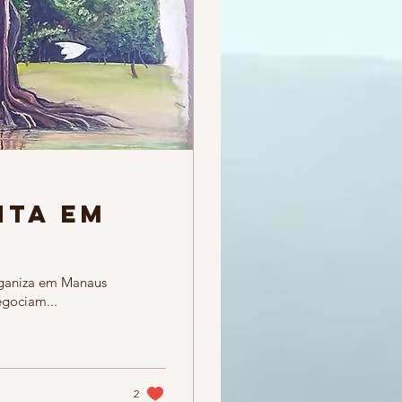
nta em
organiza em Manaus
egociam...
2