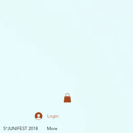
Login
5°JUNIFEST 2018
More