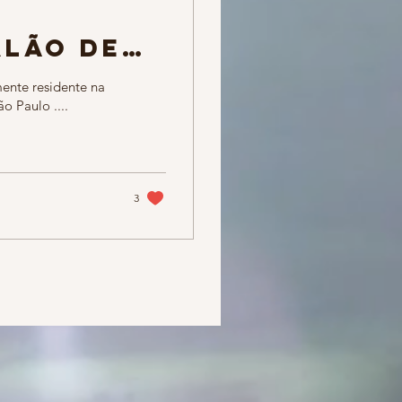
alão de
em
lmente residente na
 Paulo ....
3