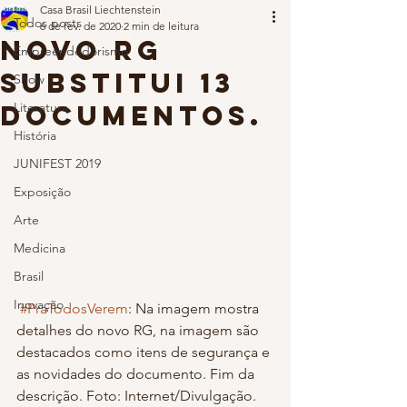
Casa Brasil Liechtenstein
Todos posts
6 de fev. de 2020
2 min de leitura
Novo RG
Empreendedorismo
substitui 13
Show
documentos.
Literatura
História
JUNIFEST 2019
Exposição
Arte
Medicina
Brasil
Inovação
#PraTodosVerem
: Na imagem mostra 
detalhes do novo RG, na imagem são 
destacados como itens de segurança e 
as novidades do documento. Fim da 
descrição. Foto: Internet/Divulgação. 