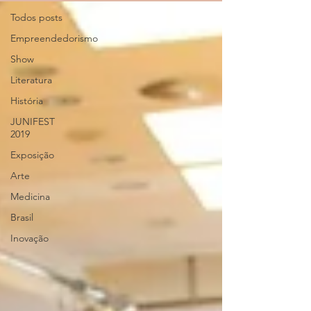
Todos posts
Empreendedorismo
Show
Literatura
História
JUNIFEST
2019
Exposição
Arte
Medicina
Brasil
Inovação