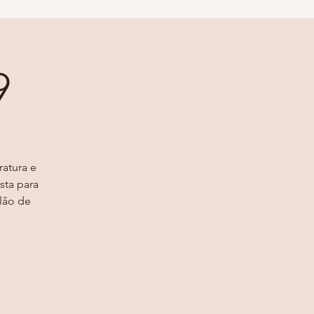
9
ratura e
sta para
alão de