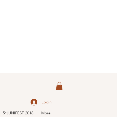
Login
5°JUNIFEST 2018
More