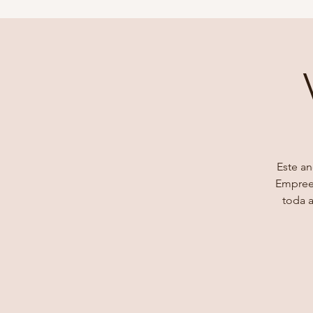
Este an
Empreen
toda a