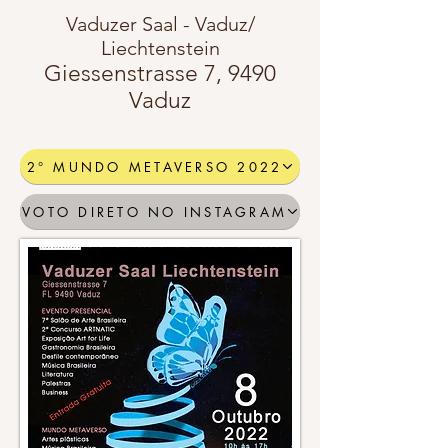
Europa
de
Vaduzer Saal - Vaduz/
maneira
divertidas
Liechtenstein
e
Giessenstrasse 7, 9490
descontraida.
Uma
Vaduz
linguagem
bem
fácil
e
educativa.
2° MUNDO METAVERSO 2022
VOTO DIRETO NO INSTAGRAM