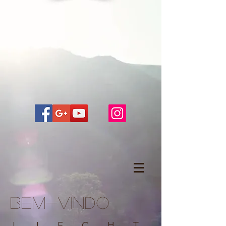
Bem-vindo
L I E C H T