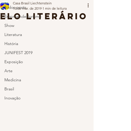
Casa Brasil Liechtenstein
Todos posts
13 de mar. de 2019
1 min de leitura
Elo Literário
Empreendedorismo
Show
Literatura
História
JUNIFEST 2019
Exposição
Arte
Medicina
Brasil
Inovação