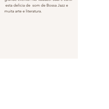
 esta delícia de  som de Bossa Jazz e 
muita arte e literatura.
#Junifest
#música
#casabrasil
#CASABRASILLIECHNTENSTEIN
#JUNIFEST2019
Show
JUNIFEST 2019