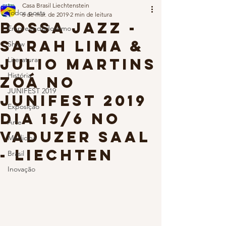
Casa Brasil Liechtenstein
Todos posts
6 de mar. de 2019
2 min de leitura
BOSSA JAZZ -
Empreendedorismo
Sarah Lima &
Show
Julio Martins
Literatura
História
Zoá no
JUNIFEST 2019
JUNIFEST 2019
Exposição
dia 15/6 no
Arte
Vaduzer Saal
Medicina
- Liechten
Brasil
Inovação