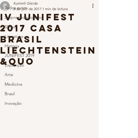
Kummli Gleide
Todos posts
8 de jun. de 2017
1 min de leitura
IV JUNIFEST
Empreendedorismo
2017 Casa
Show
Brasil
Literatura
História
Liechtenstein
JUNIFEST 2019
&quo
Exposição
Arte
Medicina
Brasil
Inovação