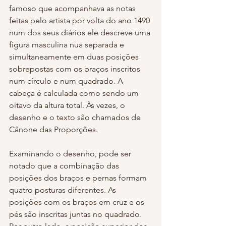
famoso que acompanhava as notas 
feitas pelo artista por volta do ano 1490 
num dos seus diários ele descreve uma 
figura masculina nua separada e 
simultaneamente em duas posições 
sobrepostas com os braços inscritos 
num círculo e num quadrado. A 
cabeça é calculada como sendo um 
oitavo da altura total. Às vezes, o 
desenho e o texto são chamados de 
Cânone das Proporções. 
Examinando o desenho, pode ser 
notado que a combinação das 
posições dos braços e pernas formam 
quatro posturas diferentes. As 
posições com os braços em cruz e os 
pés são inscritas juntas no quadrado. 