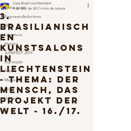
Casa Brasil Liechtenstein
Todos posts
4 de dez. de 2017
4 min de leitura
3.
Empreendedorismo
Brasilianisch
Show
en
Literatura
História
Kunstsalons
JUNIFEST 2019
in
Exposição
Liechtenstein
Arte
- Thema: Der
Medicina
Mensch, das
Brasil
Projekt der
Inovação
Welt - 16./17.