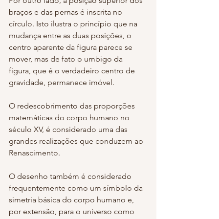
Por outro lado, a posição superior dos 
braços e das pernas é inscrita no 
círculo. Isto ilustra o princípio que na 
mudança entre as duas posições, o 
centro aparente da figura parece se 
mover, mas de fato o umbigo da 
figura, que é o verdadeiro centro de 
gravidade, permanece imóvel.
O redescobrimento das proporções 
matemáticas do corpo humano no 
século XV, é considerado uma das 
grandes realizações que conduzem ao 
Renascimento.
O desenho também é considerado 
frequentemente como um símbolo da 
simetria básica do corpo humano e, 
por extensão, para o universo como 